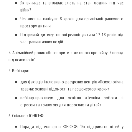
Як виникає та впливає злість на стан людини під час
війни?
Чек-лист на канікули: 8 кроків для організації ранкового
простору дитини
Підтримай дитину: типові реакції дитини 12-18 років під
час травматичних подій
4. Анімаційний ролик «Як говорити з дитиною про війну. 7 порад
від психологів”
5. Вебінари:
для фахівців інклюзивно-ресурсних центрів «Психологічна
травма: основні відомості та першочергові кроки»
вебінар-практикум для освітян «Техніки роботи зі
стресом та тривогою для дорослих та дітей»
6. Спільно з ЮНІСЕФ:
Поради від експертів ЮНІСЕФ: “Як підтримати дітей у