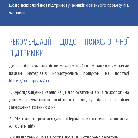
щодо п
сихологічної підтримки учасників освітнього процесу під
час війни.
РЕКОМЕНДАЦІЇ ЩОДО ПСИХОЛОГІЧНОЇ
ПІДТРИМКИ
Детальні рекомендації ви можете
знайти по наведеним нижче
назвам матеріалів користуючись пошуком на порталі
https://mon.gov.ua/ua
1. Курс підвищення кваліфікації для освітян «Перша психологічна
допомога учасникам освітнього процесу під час і після
завершення воєнних дій»
2. Методичні рекомендації «Перша психологічна допомога.
Алгоритм дій»
3. Для підтримки дітей, особливо з ООП створено телеграм