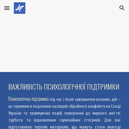
Skip to main content
Skip to navigation
НАВЧАННЯ
>
ВИХОВНА РОБОТА
ПСИХОЛОГІЧНА ПІДТРИМКА
ВАЖЛИВІСТЬ ПСИХОЛОГІЧНОЇ ПІДТРИМКИ
Психологічна підтримка
під час і після завершення воєнних дій –
це сприяння в подоланні наслідків збройного конфлікту на Сході
України та травмуючих подій, поверненні до мирного життя;
турбота та відновлення гармонійних стосунків.
Для вас
підготовлено
п
ерелік матеріалів, що можуть стати внагоді