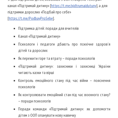
канал «Підтримай дитину» [
https://t.me/pidtrumaidutuny
], а для
підтримки дорослих «Подбай про себе»
[
https://t.me/PodbayProSebe
].
Підтримка дітей: поради для вчителів
Канал «Підтримай дитину»
Психологи і педагоги дбають про психічне здоров’я
дітей та дорослих
Як пережити горе та втрату – поради психологів
«Підтримай дитину»: захисники і захисниці України
читають казки та вірші
Контроль емоційного стану під час війни – пояснення
психологів
Як контролювати емоційний стан під час воєнного стану?
– поради психологів
Поради команди «Підтримай дитину»: як допомогти
дітям з ООП опанувати нову навичку