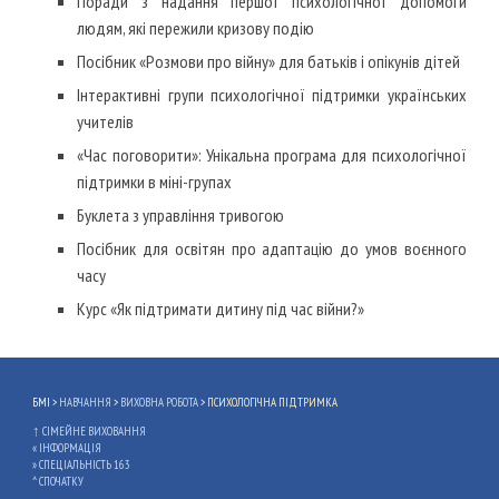
Поради з надання першої психологічної допомоги
людям, які пережили кризову подію
Посібник «Розмови про війну» для батьків і опікунів дітей
Інтерактивні групи психологічної підтримки
українських
учителів
«Час поговорити»: Унікальна програма для психологічної
підтримки в міні-групах
Буклета з управління тривогою
Посібник для освітян про адаптацію до умов воєнного
часу
Курс «Як підтримати дитину під час війни?»
БМІ >
НАВЧАННЯ
>
ВИХОВНА РОБОТА
>
ПСИХОЛОГІЧНА ПІДТРИМКА
↑
СІМЕЙНЕ ВИХОВАННЯ
«
ІНФОРМАЦІЯ
»
СПЕЦІАЛЬНІСТЬ 163
^
СПОЧАТКУ