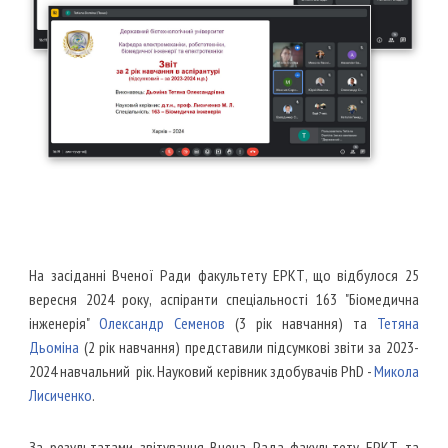
На засіданн
і
Вченої Ради
факультету
ЕРКТ,
що відбулося
25
вересня 2024 року, аспіранти спеціальності 163 "Біомедична
інженерія"
Олександр Семенов
(3 рік навчання) та
Тетяна
Дьоміна
(2 рік навчання) представили підсумкові звіти за 2023-
2024 навчальний рік. Науковий керівник здобувачів PhD -
Микола
Лисиченко
.
За результатами звітування Вчена Рада
факультету
ЕРКТ та